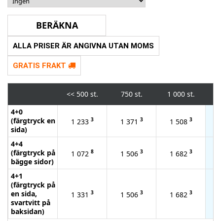
ALLA PRISER ÄR ANGIVNA UTAN MOMS
GRATIS FRAKT
<<
500 st.
750 st.
1 000 st.
2
4+0
(färgtryck en
3
3
3
1 233
1 371
1 508
sida)
4+4
(färgtryck på
8
3
3
1 072
1 506
1 682
bägge sidor)
4+1
(färgtryck på
en sida,
3
3
3
1 331
1 506
1 682
svartvitt på
baksidan)