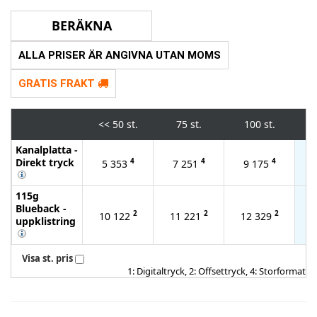
ALLA PRISER ÄR ANGIVNA UTAN MOMS
GRATIS FRAKT
<<
50 st.
75 st.
100 st.
Kanalplatta -
Direkt tryck
4
4
4
5 353
7 251
9 175
2
115g
Blueback -
2
2
2
10 122
11 221
12 329
1
uppklistring
Visa st. pris
1: Digitaltryck, 2: Offsettryck, 4: Storformat