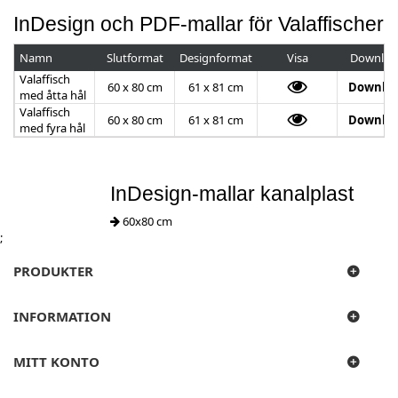
InDesign och PDF-mallar för Valaffischer
Namn
Slutformat
Designformat
Visa
Downloa
Valaffisch
60 x 80 cm
61 x 81 cm
Downlo
med åtta hål
Valaffisch
60 x 80 cm
61 x 81 cm
Downlo
med fyra hål
InDesign-mallar kanalplast
60x80 cm
;
PRODUKTER
INFORMATION
MITT KONTO